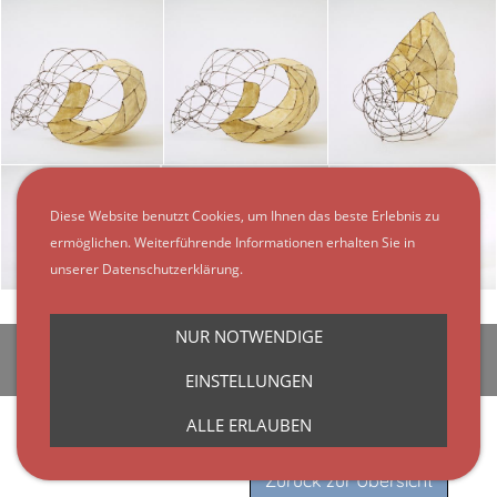
Diese Website benutzt Cookies, um Ihnen das beste Erlebnis zu
ermöglichen. Weiterführende Informationen erhalten Sie in
unserer Datenschutzerklärung.
Protect
NUR NOTWENDIGE
Kontakt
Impressum
Datenschutzerklärung
AKTUELL
Cookies
EINSTELLUNGEN
ALLE ERLAUBEN
Zurück zur Übersicht